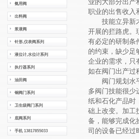
业的大部分出产
氨用阀
职业的出售收入
出料阀
技能立异新才
浆液阀
开展的拦路虎。
有必定的研制条
针形,仪表阀系列
的约束，缺少足
液位计,水位计系列
企业的需求，只
执行器系列
如在阀门出产过
阀门规划水平
油田阀
多阀门技能很少
铜阀门系列
纸和石化产品时
卫生级阀门系列
础上改变。加工
底阀系列
备，能够完成化
司的设备已经过
手机 13817855033