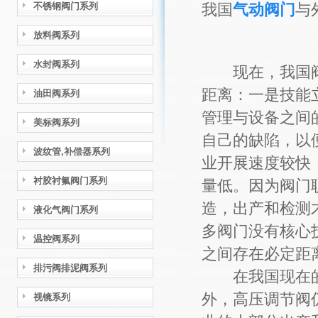
不锈钢阀门系列
我国
气动阀门
与
放料阀系列
水封阀系列
现在，我国阀
距离：一是技能
油田阀系列
管理与设备之间
美标阀系列
自己的缺陷，以
波纹管,补偿器系列
业开展速度较快
衬胶衬氟阀门系列
量低。因为阀门
造，出产和检测
液化气阀门系列
多阀门没有核心
温控阀系列
之间存在必定距
排污阀排泥阀系列
在我国现在的
外，高压调节阀
视镜系列