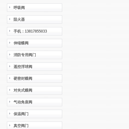
呼吸阀
阻火器
手机：13817855033
伸缩蝶阀
消防专用阀门
遥控浮球阀
硬密封蝶阀
对夹式蝶阀
气动角座阀
保温阀门
真空阀门