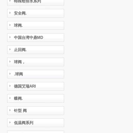
特殊给排水系列
安全阀.
球阀.
中国台湾中鼎MD
止回阀.
球阀，
.球阀
德国艾瑞ARI
蝶阀.
针型 阀
低温阀系列