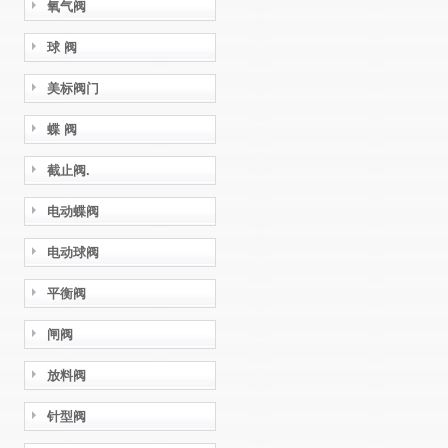
氧气阀
球 阀
美标阀门
蝶 阀
截止阀.
电动蝶阀
电动球阀
平衡阀
闸阀
放料阀
针型阀