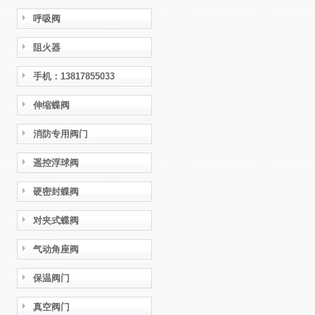
呼吸阀
阻火器
手机：13817855033
伸缩蝶阀
消防专用阀门
遥控浮球阀
硬密封蝶阀
对夹式蝶阀
气动角座阀
保温阀门
真空阀门