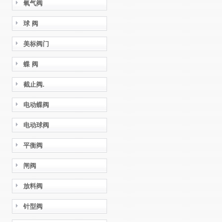
氧气阀
球 阀
美标阀门
蝶 阀
截止阀.
电动蝶阀
电动球阀
平衡阀
闸阀
放料阀
针型阀