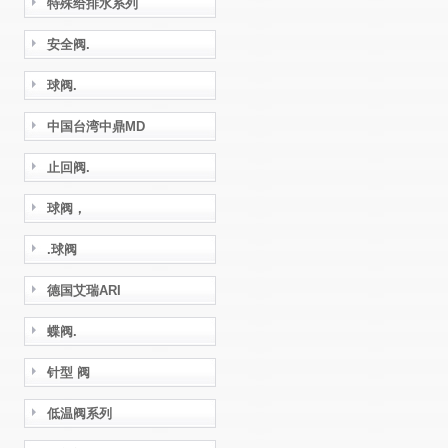
特殊给排水系列
安全阀.
球阀.
中国台湾中鼎MD
止回阀.
球阀，
.球阀
德国艾瑞ARI
蝶阀.
针型 阀
低温阀系列