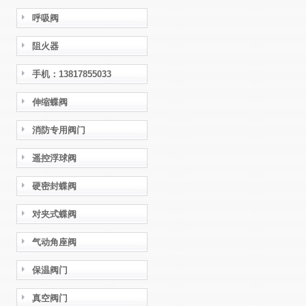
呼吸阀
阻火器
手机：13817855033
伸缩蝶阀
消防专用阀门
遥控浮球阀
硬密封蝶阀
对夹式蝶阀
气动角座阀
保温阀门
真空阀门