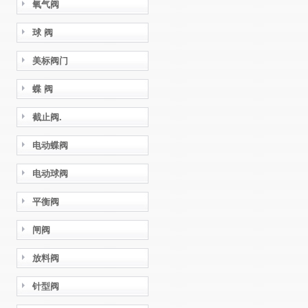
氧气阀
球 阀
美标阀门
蝶 阀
截止阀.
电动蝶阀
电动球阀
平衡阀
闸阀
放料阀
针型阀