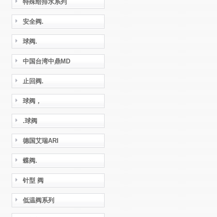
特殊给排水系列
安全阀.
球阀.
中国台湾中鼎MD
止回阀.
球阀，
.球阀
德国艾瑞ARI
蝶阀.
针型 阀
低温阀系列