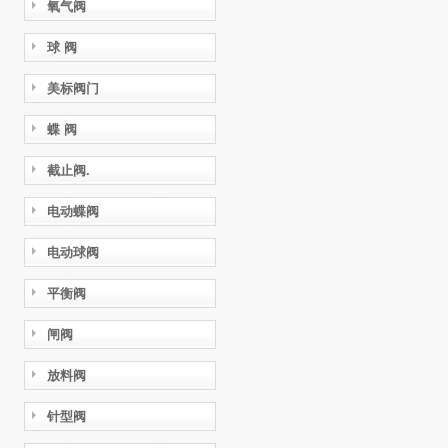
氧气阀
球 阀
美标阀门
蝶 阀
截止阀.
电动蝶阀
电动球阀
平衡阀
闸阀
放料阀
针型阀