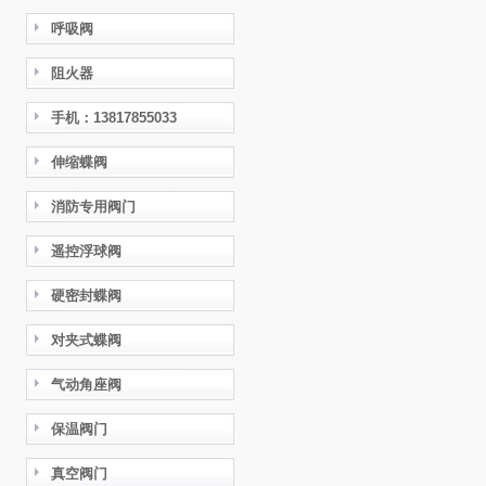
呼吸阀
阻火器
手机：13817855033
伸缩蝶阀
消防专用阀门
遥控浮球阀
硬密封蝶阀
对夹式蝶阀
气动角座阀
保温阀门
真空阀门