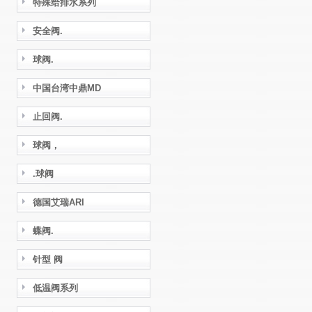
特殊给排水系列
安全阀.
球阀.
中国台湾中鼎MD
止回阀.
球阀，
.球阀
德国艾瑞ARI
蝶阀.
针型 阀
低温阀系列