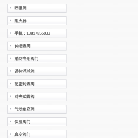
呼吸阀
阻火器
手机：13817855033
伸缩蝶阀
消防专用阀门
遥控浮球阀
硬密封蝶阀
对夹式蝶阀
气动角座阀
保温阀门
真空阀门