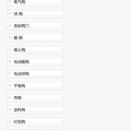
氧气阀
球 阀
美标阀门
蝶 阀
截止阀.
电动蝶阀
电动球阀
平衡阀
闸阀
放料阀
针型阀