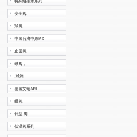
特殊给排水系列
安全阀.
球阀.
中国台湾中鼎MD
止回阀.
球阀，
.球阀
德国艾瑞ARI
蝶阀.
针型 阀
低温阀系列