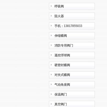
呼吸阀
阻火器
手机：13817855033
伸缩蝶阀
消防专用阀门
遥控浮球阀
硬密封蝶阀
对夹式蝶阀
气动角座阀
保温阀门
真空阀门