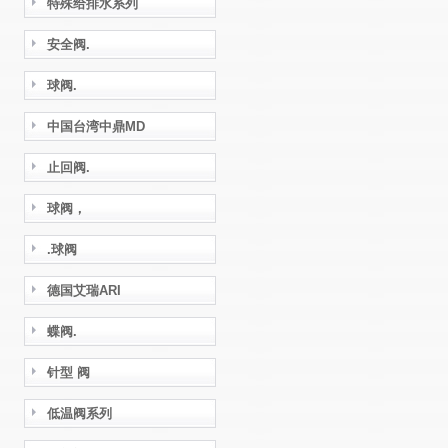
特殊给排水系列
安全阀.
球阀.
中国台湾中鼎MD
止回阀.
球阀，
.球阀
德国艾瑞ARI
蝶阀.
针型 阀
低温阀系列