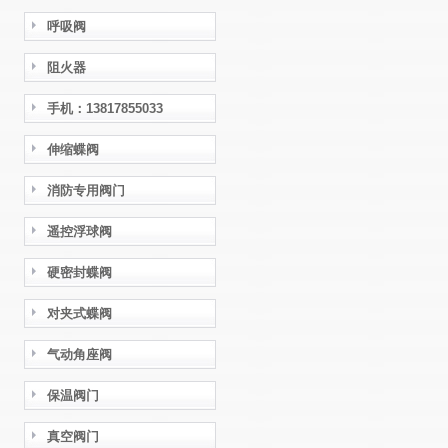
呼吸阀
阻火器
手机：13817855033
伸缩蝶阀
消防专用阀门
遥控浮球阀
硬密封蝶阀
对夹式蝶阀
气动角座阀
保温阀门
真空阀门