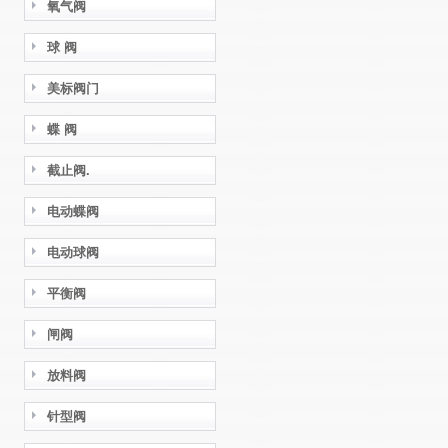
氧气阀
球 阀
美标阀门
蝶 阀
截止阀.
电动蝶阀
电动球阀
平衡阀
闸阀
放料阀
针型阀