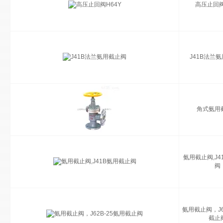
高压止回阀
J41B法兰
角式氨用
氨用截止阀,J4
阀
氨用截止阀，J6
截止