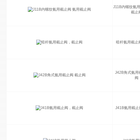
J11B内螺纹氨
截止
暗杆氨用截止
J42B角式氨用
阀
J41B氨用截