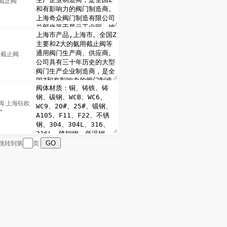
用截止阀
用截止阀
阀 上海钰欧
*
跳转到第
页