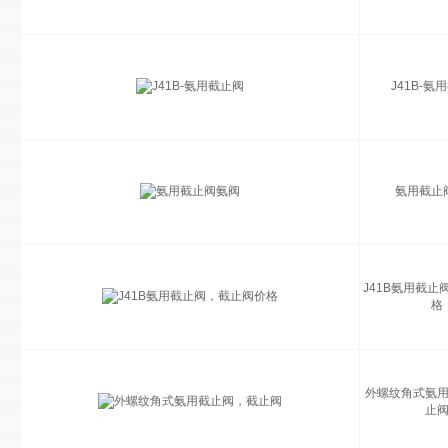
J41B-氨
氨用截止
J41B氨用截止
格
外螺纹角式氨
止