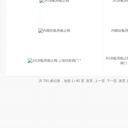
J41B氨
内螺纹氨
J41B氨用截止
阀门 
共 791 条记录，当前 1 / 40 页 首页 上一页
下一页
末页