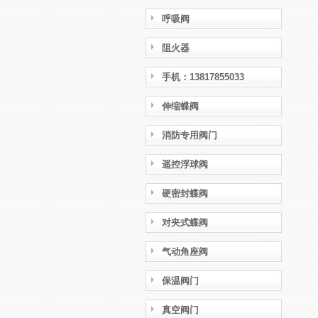
呼吸阀
阻火器
手机：13817855033
伸缩蝶阀
消防专用阀门
遥控浮球阀
硬密封蝶阀
对夹式蝶阀
气动角座阀
保温阀门
真空阀门