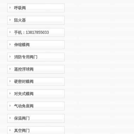
呼吸阀
阻火器
手机：13817855033
伸缩蝶阀
消防专用阀门
遥控浮球阀
硬密封蝶阀
对夹式蝶阀
气动角座阀
保温阀门
真空阀门