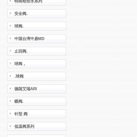
特殊给排水系列
安全阀.
球阀.
中国台湾中鼎MD
止回阀.
球阀，
.球阀
德国艾瑞ARI
蝶阀.
针型 阀
低温阀系列