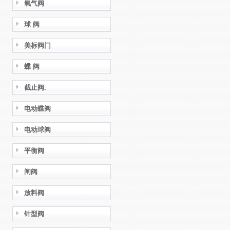
氧气阀
球 阀
美标阀门
蝶 阀
截止阀.
电动蝶阀
电动球阀
平衡阀
闸阀
放料阀
针型阀