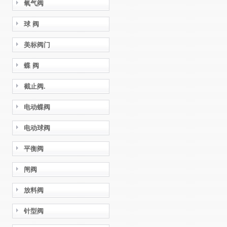
氧气阀
球 阀
美标阀门
蝶 阀
截止阀.
电动蝶阀
电动球阀
平衡阀
闸阀
放料阀
针型阀