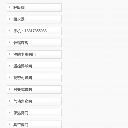
呼吸阀
阻火器
手机：13817855033
伸缩蝶阀
消防专用阀门
遥控浮球阀
硬密封蝶阀
对夹式蝶阀
气动角座阀
保温阀门
真空阀门