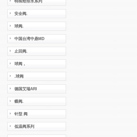
特殊给排水系列
安全阀.
球阀.
中国台湾中鼎MD
止回阀.
球阀，
.球阀
德国艾瑞ARI
蝶阀.
针型 阀
低温阀系列