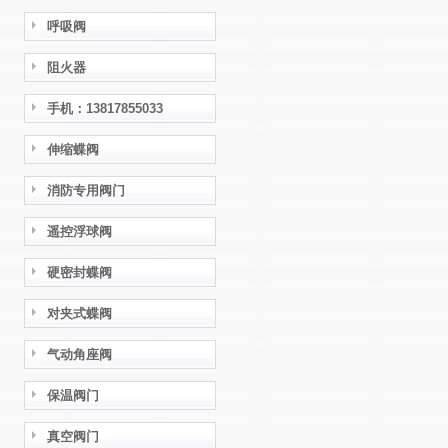
呼吸阀
阻火器
手机：13817855033
伸缩蝶阀
消防专用阀门
遥控浮球阀
硬密封蝶阀
对夹式蝶阀
气动角座阀
保温阀门
真空阀门