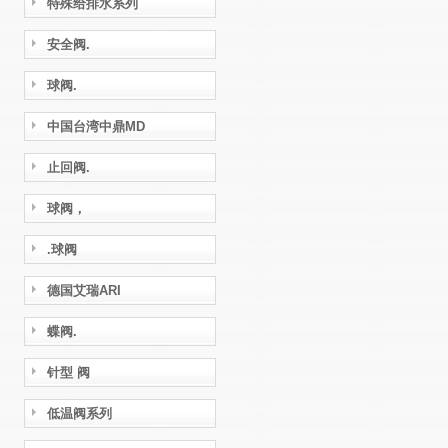
特殊给排水系列
安全阀.
球阀.
中国台湾中鼎MD
止回阀.
球阀，
.球阀
德国艾瑞ARI
蝶阀.
针型 阀
低温阀系列