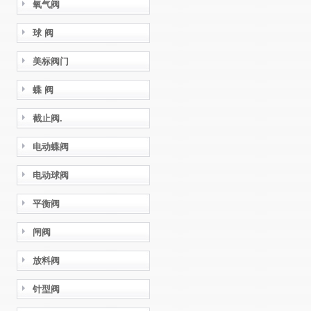
氧气阀
球 阀
美标阀门
蝶 阀
截止阀.
电动蝶阀
电动球阀
平衡阀
闸阀
放料阀
针型阀