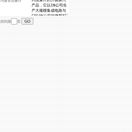
N均速管流量计
 跳转到第
页