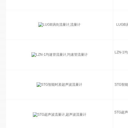
LUGB
LZN-
STG智
STG超