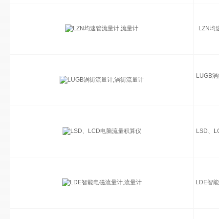
LZN均
LUGB
LSD、
LDE智