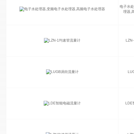
电子水处
理器,
LZ
LU
LD