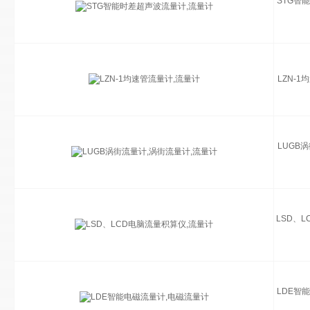
STG智
LZN-
LUGB
LSD、
LDE智