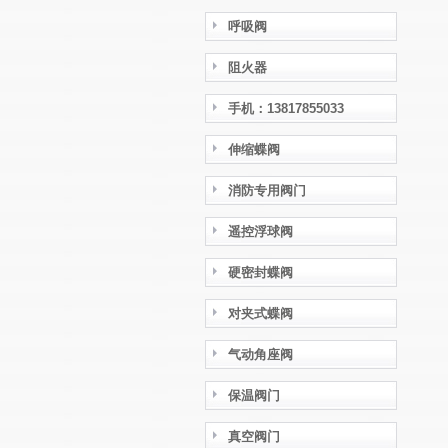
呼吸阀
阻火器
手机：13817855033
伸缩蝶阀
消防专用阀门
遥控浮球阀
硬密封蝶阀
对夹式蝶阀
气动角座阀
保温阀门
真空阀门