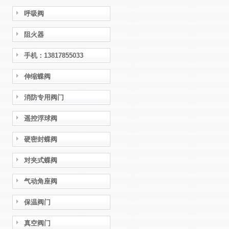
呼吸阀
阻火器
手机：13817855033
伸缩蝶阀
消防专用阀门
遥控浮球阀
硬密封蝶阀
对夹式蝶阀
气动角座阀
保温阀门
真空阀门