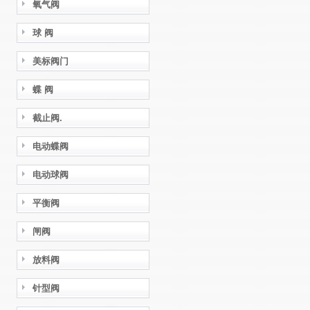
氧气阀
球 阀
美标阀门
蝶 阀
截止阀.
电动蝶阀
电动球阀
平衡阀
闸阀
放料阀
针型阀