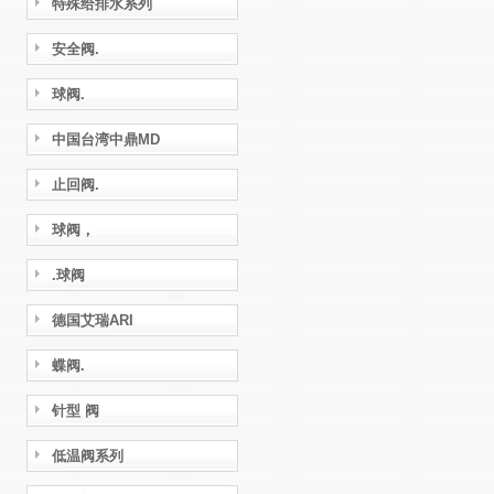
特殊给排水系列
安全阀.
球阀.
中国台湾中鼎MD
止回阀.
球阀，
.球阀
德国艾瑞ARI
蝶阀.
针型 阀
低温阀系列