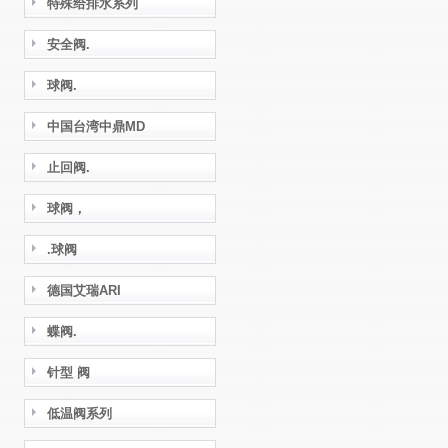
特殊给排水系列
安全阀.
球阀.
中国台湾中鼎MD
止回阀.
球阀，
.球阀
德国艾瑞ARI
蝶阀.
针型 阀
低温阀系列