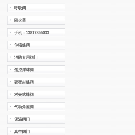
呼吸阀
阻火器
手机：13817855033
伸缩蝶阀
消防专用阀门
遥控浮球阀
硬密封蝶阀
对夹式蝶阀
气动角座阀
保温阀门
真空阀门