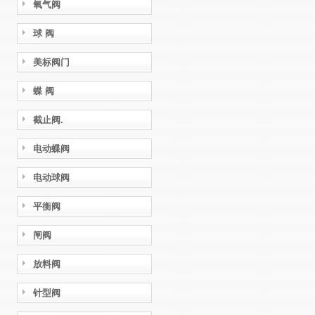
氧气阀
球 阀
美标阀门
蝶 阀
截止阀.
电动蝶阀
电动球阀
平衡阀
闸阀
放料阀
针型阀