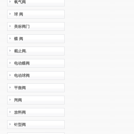
氧气阀
球 阀
美标阀门
蝶 阀
截止阀.
电动蝶阀
电动球阀
平衡阀
闸阀
放料阀
针型阀