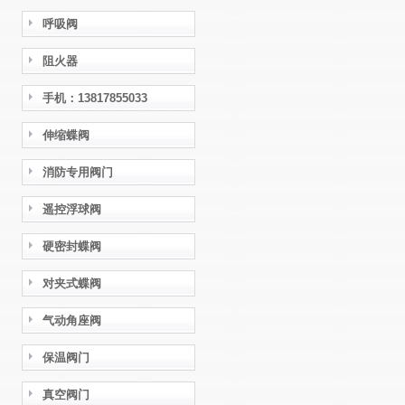
呼吸阀
阻火器
手机：13817855033
伸缩蝶阀
消防专用阀门
遥控浮球阀
硬密封蝶阀
对夹式蝶阀
气动角座阀
保温阀门
真空阀门