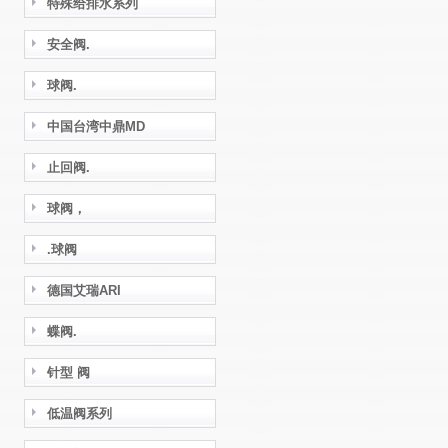
特殊给排水系列
安全阀.
球阀.
中国台湾中鼎MD
止回阀.
球阀，
.球阀
德国艾瑞ARI
蝶阀.
针型 阀
低温阀系列