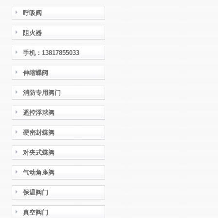
呼吸阀
阻火器
手机：13817855033
伸缩蝶阀
消防专用阀门
遥控浮球阀
硬密封蝶阀
对夹式蝶阀
气动角座阀
保温阀门
真空阀门