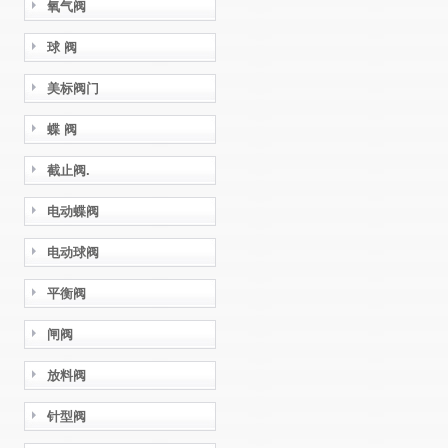
氧气阀
球 阀
美标阀门
蝶 阀
截止阀.
电动蝶阀
电动球阀
平衡阀
闸阀
放料阀
针型阀