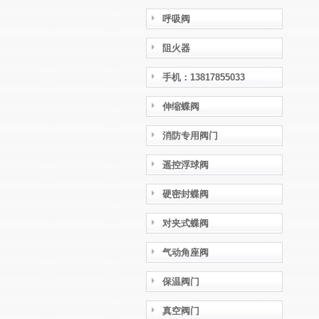
呼吸阀
阻火器
手机：13817855033
伸缩蝶阀
消防专用阀门
遥控浮球阀
硬密封蝶阀
对夹式蝶阀
气动角座阀
保温阀门
真空阀门