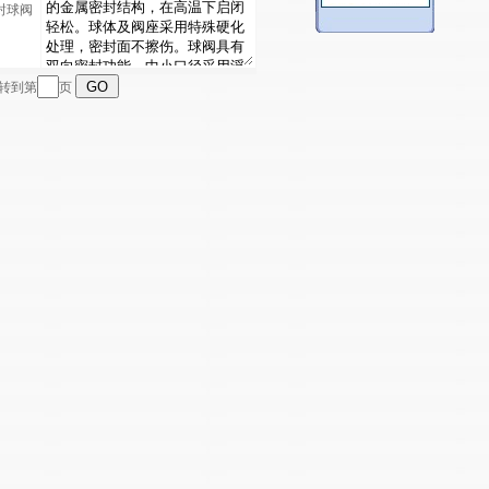
封球阀
跳转到第
页