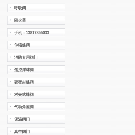
呼吸阀
阻火器
手机：13817855033
伸缩蝶阀
消防专用阀门
遥控浮球阀
硬密封蝶阀
对夹式蝶阀
气动角座阀
保温阀门
真空阀门