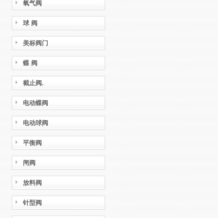
氧气阀
球 阀
美标阀门
蝶 阀
截止阀.
电动蝶阀
电动球阀
平衡阀
闸阀
放料阀
针型阀