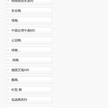
特殊给排水系列
安全阀.
球阀.
中国台湾中鼎MD
止回阀.
球阀，
.球阀
德国艾瑞ARI
蝶阀.
针型 阀
低温阀系列