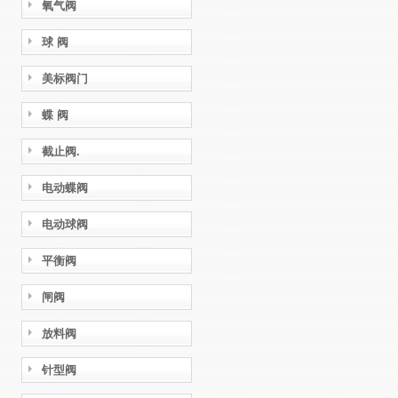
氧气阀
球 阀
美标阀门
蝶 阀
截止阀.
电动蝶阀
电动球阀
平衡阀
闸阀
放料阀
针型阀