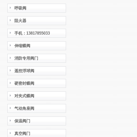
呼吸阀
阻火器
手机：13817855033
伸缩蝶阀
消防专用阀门
遥控浮球阀
硬密封蝶阀
对夹式蝶阀
气动角座阀
保温阀门
真空阀门