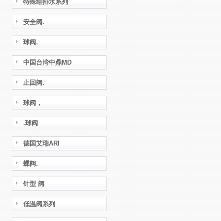
特殊给排水系列
安全阀.
球阀.
中国台湾中鼎MD
止回阀.
球阀，
.球阀
德国艾瑞ARI
蝶阀.
针型 阀
低温阀系列