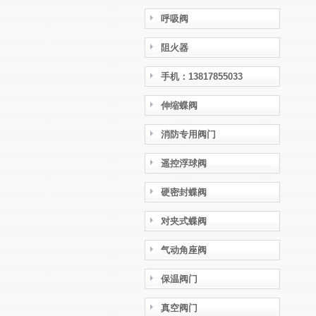
呼吸阀
阻火器
手机：13817855033
伸缩蝶阀
消防专用阀门
遥控浮球阀
硬密封蝶阀
对夹式蝶阀
气动角座阀
保温阀门
真空阀门