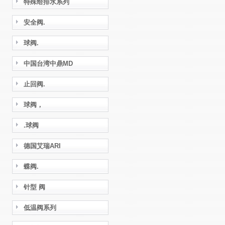
特殊给排水系列
安全阀.
球阀.
中国台湾中鼎MD
止回阀.
球阀，
.球阀
德国艾瑞ARI
蝶阀.
针型 阀
低温阀系列