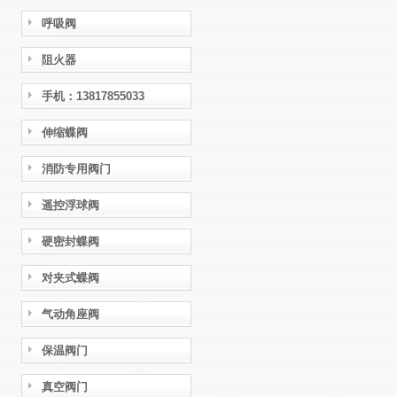
呼吸阀
阻火器
手机：13817855033
伸缩蝶阀
消防专用阀门
遥控浮球阀
硬密封蝶阀
对夹式蝶阀
气动角座阀
保温阀门
真空阀门