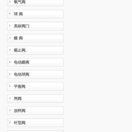
氧气阀
球 阀
美标阀门
蝶 阀
截止阀.
电动蝶阀
电动球阀
平衡阀
闸阀
放料阀
针型阀