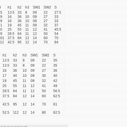
H
h1
h2
h3
SW1
SW2
S
45
13.5
33
8
09
22
27.5
49
16
36
10
09
27
33
49
16
36
10
09
27
33
61
19
45
11
09
32
37
70
25
55
11
12
41
45.5
79
28.5
64
11
12
50
54
101
37.5
84
12
14
60
70
112
42.5
95
12
14
70
84
h1
h2
h3
SW1
SW2
S
13.5
33
8
09
22
35
13.5
33
8
09
22
35
16
36
10
09
27
36
17
40
10
09
30
40
19
45
11
09
32
42
25
55
11
12
41
49
28.5
64
11
12
50
56.5
37.5
84
12
14
60
62.5
42.5
95
12
14
70
61
52.5
112
12
14
80
62.5