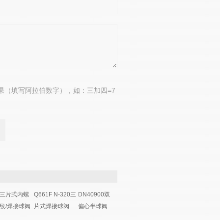
果（填写阿拉伯数字），如：三加四=7
三片式内螺
Q661F N-320三
DN40900双
纹/焊接球阀
片式焊接球阀
偏心半球阀