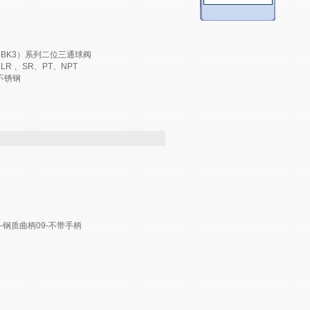
（BK3）系列二位三通球阀
LR 、SR、PT、NPT
-不锈钢
6-钢质曲柄09-不带手柄