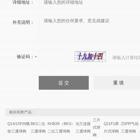
详细地址：
补充说明：
验证码：
请输入计算结
相关同类产品：
三片
Q14/15F内螺
BK3二位
KHB3K（BK3）
法兰连接
Q11F1两
ZSPR气动
式球
纹三通球阀
三通球阀
二位三通球阀
三通球阀
片式球阀
三通球阀
阀