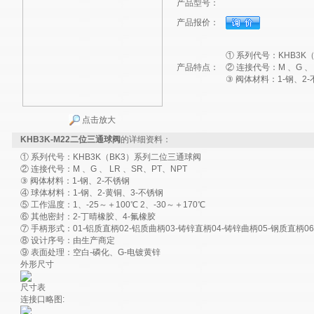
产品型号：
产品报价：
① 系列代号：KHB3K
产品特点：
② 连接代号：M 、G 、 
③ 阀体材料：1-钢、2
点击放大
KHB3K-M22二位三通球阀
的详细资料：
① 系列代号：KHB3K（BK3）系列二位三通球阀
② 连接代号：M 、G 、 LR 、SR、PT、NPT
③ 阀体材料：1-钢、2-不锈钢
④ 球体材料：1-钢、2-黄铜、3-不锈钢
⑤ 工作温度：1、-25～＋100℃ 2、-30～＋170℃
⑥ 其他密封：2-丁晴橡胶、4-氟橡胶
⑦ 手柄形式：01-铝质直柄02-铝质曲柄03-铸锌直柄04-铸锌曲柄05-钢质直柄0
⑧ 设计序号：由生产商定
⑨ 表面处理：空白-磷化、G-电镀黄锌
外形尺寸
尺寸表
连接口略图: