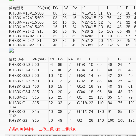
PN(bar)
DN
LW
RA
d1
i
L
L1
B
简略型号
KHB3K-M16×1.5
500
06
06
11
M16×1.5
11
69
40
26
KHB3K-M22×1.5
500
08
08
16
M22×1.5
12
76
42
32
KHB3K-M27×1.5
500
10
10
20
M27×1.5
12
76
42
32
KHB3K-M30×1.5
400
16
15
24
M30×1.5
13
84
48
38
KHB3K-M36×2
315
20
20
30
M36×2
15
103
60
48
KHB3K-M42×2
315
25
23
35
M42×2
18
116
65
57
KHB3K-M52×2
315
32
32
40
M52×2
20
149
84
75
KHB3K-M60×2
315
40
38
45
M60×2
22
174
91
85
PN(bar)
DN
LW
RA
d1
i
L
L1
B
H
简略型号
KHB3K-G1/8
500
04
06
G1/8
10
69
40
26
45
／
KHB3K-G1/4
500
06
06
G1/4
14
69
40
26
45
／
KHB3K-G3/8
500
10
10
G3/8
14
72
42
32
49
／
KHB3K-G1/2
500
13
12
G1/2
16
83
48
35
49
／
KHB3K-G1/2
400
16
15
G1/2
16
83
48
38
61
／
KHB3K-G3/4
315
20
20
G3/4
18
95
60
48
70
／
KHB3K-G1
315
25
25
G1
21
113
65
57
79
／
KHB3K-G
315
32
32
G 11/4
22
110
84
75
101
／
11/4
KHB3K-G
315
40
38
G 11/2
24
130
91
85
112
／
11/2
KHB3K-G2
315
50
48
G2
26
140
100
105
131
／
产品相关关键字：
二位三通球阀
三通球阀