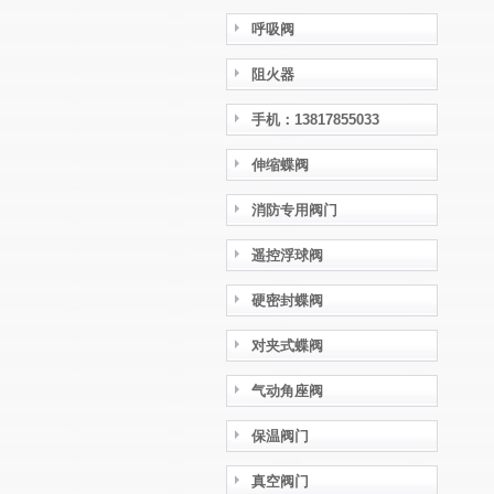
呼吸阀
阻火器
手机：13817855033
伸缩蝶阀
消防专用阀门
遥控浮球阀
硬密封蝶阀
对夹式蝶阀
气动角座阀
保温阀门
真空阀门