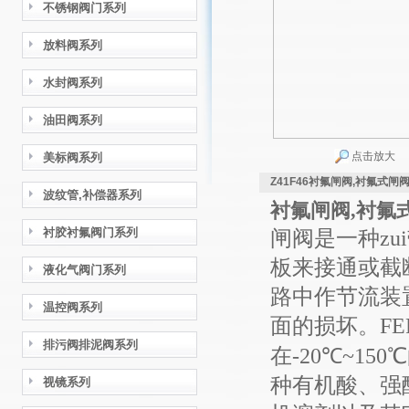
不锈钢阀门系列
放料阀系列
水封阀系列
油田阀系列
点击放大
美标阀系列
Z41F46衬氟闸阀,衬氟式闸
波纹管,补偿器系列
衬氟闸阀,衬氟
衬胶衬氟阀门系列
闸阀
是一种zu
板来接通或截
液化气阀门系列
路中作节流装
温控阀系列
面的损坏。
FE
排污阀排泥阀系列
在
-20
℃
~150
℃
种有机酸、强
视镜系列