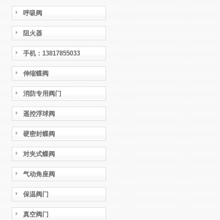
呼吸阀
阻火器
手机：13817855033
伸缩蝶阀
消防专用阀门
遥控浮球阀
硬密封蝶阀
对夹式蝶阀
气动角座阀
保温阀门
真空阀门