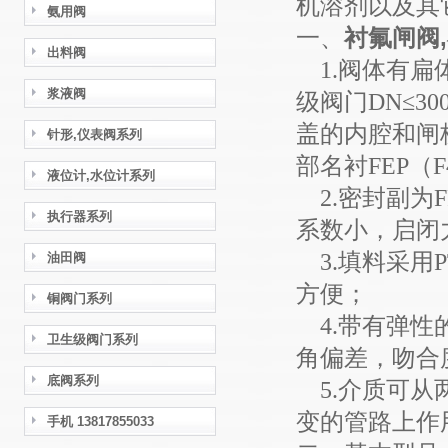
机溶剂以及其
氨用阀
一、
衬氟闸阀
出料阀
1.阀体有扁
浆液阀
级阀门DN≤3
盖的内腔和闸
针形,仪表阀系列
部名衬FEP（
液位计,水位计系列
2.密封副为FP
执行器系列
系数小，启闭
3.填料采用P
油田阀
方便；
铜阀门系列
4.带有弹性
卫生级阀门系列
角偏差，吻合
底阀系列
5.介质可从
变的管路上作
手机 13817855033