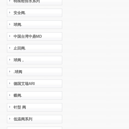
特殊给排水系列
安全阀.
球阀.
中国台湾中鼎MD
止回阀.
球阀，
.球阀
德国艾瑞ARI
蝶阀.
针型 阀
低温阀系列