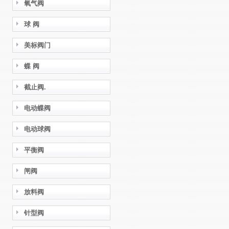
氧气阀
球 阀
美标阀门
蝶 阀
截止阀.
电动蝶阀
电动球阀
平衡阀
闸阀
放料阀
针型阀