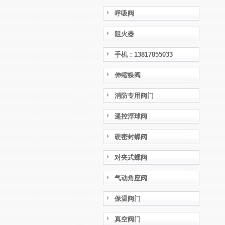
呼吸阀
阻火器
手机：13817855033
伸缩蝶阀
消防专用阀门
遥控浮球阀
硬密封蝶阀
对夹式蝶阀
气动角座阀
保温阀门
真空阀门