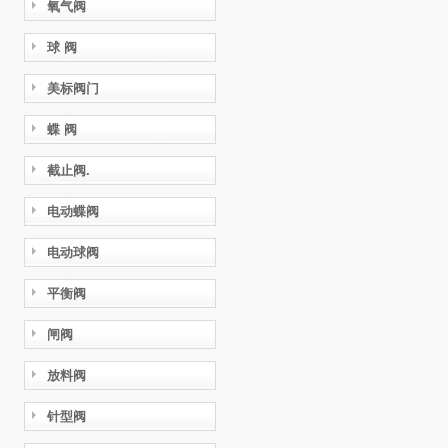
氧气阀
球 阀
美标阀门
蝶 阀
截止阀.
电动蝶阀
电动球阀
平衡阀
闸阀
放料阀
针型阀