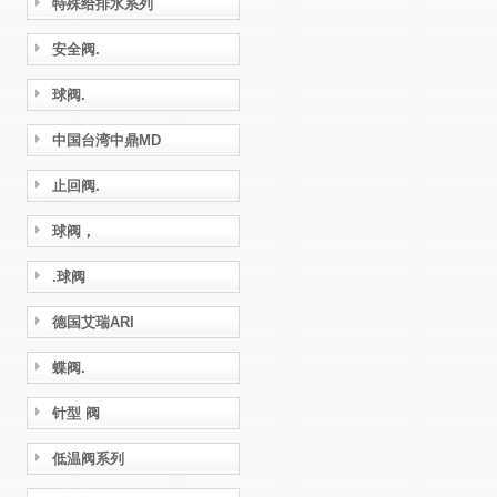
特殊给排水系列
安全阀.
球阀.
中国台湾中鼎MD
止回阀.
球阀，
.球阀
德国艾瑞ARI
蝶阀.
针型 阀
低温阀系列