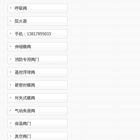
呼吸阀
阻火器
手机：13817855033
伸缩蝶阀
消防专用阀门
遥控浮球阀
硬密封蝶阀
对夹式蝶阀
气动角座阀
保温阀门
真空阀门