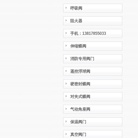
呼吸阀
阻火器
手机：13817855033
伸缩蝶阀
消防专用阀门
遥控浮球阀
硬密封蝶阀
对夹式蝶阀
气动角座阀
保温阀门
真空阀门