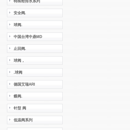
特殊给排水系列
安全阀.
球阀.
中国台湾中鼎MD
止回阀.
球阀，
.球阀
德国艾瑞ARI
蝶阀.
针型 阀
低温阀系列