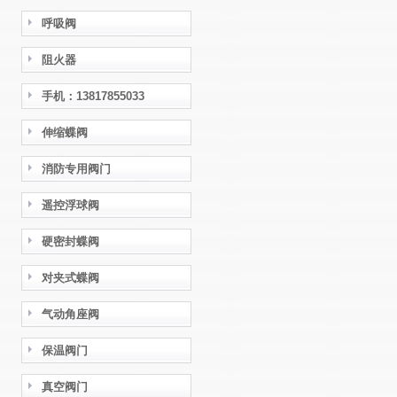
呼吸阀
阻火器
手机：13817855033
伸缩蝶阀
消防专用阀门
遥控浮球阀
硬密封蝶阀
对夹式蝶阀
气动角座阀
保温阀门
真空阀门