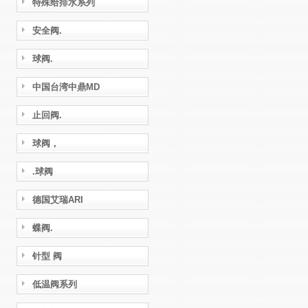
特殊给排水系列
安全阀.
球阀.
中国台湾中鼎MD
止回阀.
球阀，
.球阀
德国艾瑞ARI
蝶阀.
针型 阀
低温阀系列