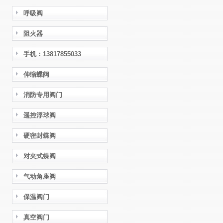
呼吸阀
阻火器
手机：13817855033
伸缩蝶阀
消防专用阀门
遥控浮球阀
硬密封蝶阀
对夹式蝶阀
气动角座阀
保温阀门
真空阀门