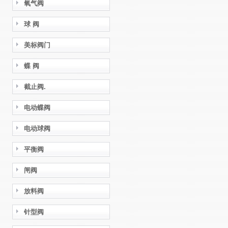
氧气阀
球 阀
美标阀门
蝶 阀
截止阀.
电动蝶阀
电动球阀
平衡阀
闸阀
放料阀
针型阀