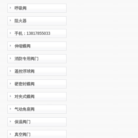
呼吸阀
阻火器
手机：13817855033
伸缩蝶阀
消防专用阀门
遥控浮球阀
硬密封蝶阀
对夹式蝶阀
气动角座阀
保温阀门
真空阀门