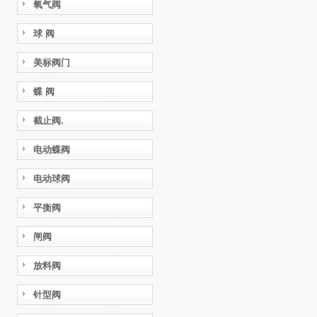
氧气阀
球 阀
美标阀门
蝶 阀
截止阀.
电动蝶阀
电动球阀
平衡阀
闸阀
放料阀
针型阀