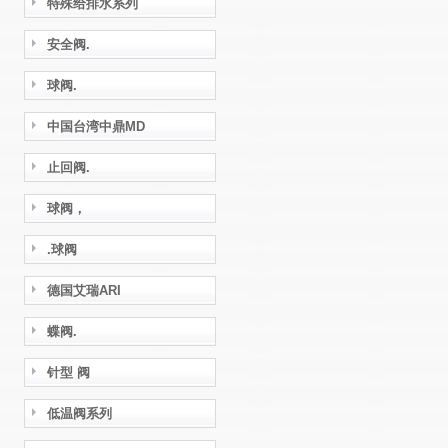
特殊给排水系列
安全阀.
球阀.
中国台湾中鼎MD
止回阀.
球阀，
.球阀
德国艾瑞ARI
蝶阀.
针型 阀
低温阀系列