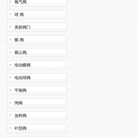
氧气阀
球 阀
美标阀门
蝶 阀
截止阀.
电动蝶阀
电动球阀
平衡阀
闸阀
放料阀
针型阀