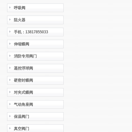
呼吸阀
阻火器
手机：13817855033
伸缩蝶阀
消防专用阀门
遥控浮球阀
硬密封蝶阀
对夹式蝶阀
气动角座阀
保温阀门
真空阀门