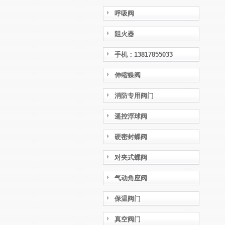
呼吸阀
阻火器
手机：13817855033
伸缩蝶阀
消防专用阀门
遥控浮球阀
硬密封蝶阀
对夹式蝶阀
气动角座阀
保温阀门
真空阀门