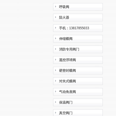
呼吸阀
阻火器
手机：13817855033
伸缩蝶阀
消防专用阀门
遥控浮球阀
硬密封蝶阀
对夹式蝶阀
气动角座阀
保温阀门
真空阀门