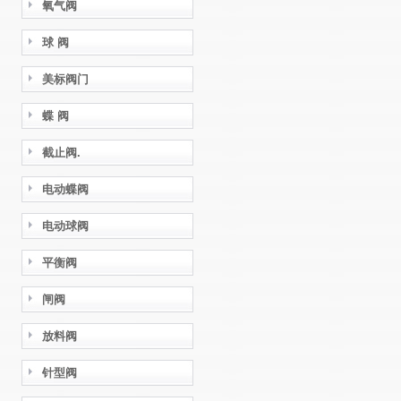
氧气阀
球 阀
美标阀门
蝶 阀
截止阀.
电动蝶阀
电动球阀
平衡阀
闸阀
放料阀
针型阀