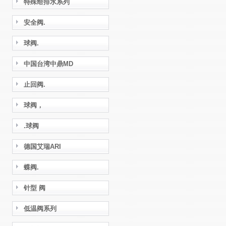
特殊给排水系列
安全阀.
球阀.
中国台湾中鼎MD
止回阀.
球阀，
.球阀
德国艾瑞ARI
蝶阀.
针型 阀
低温阀系列