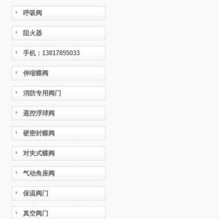
呼吸阀
阻火器
手机：13817855033
伸缩蝶阀
消防专用阀门
遥控浮球阀
硬密封蝶阀
对夹式蝶阀
气动角座阀
保温阀门
真空阀门