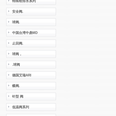
特殊给排水系列
安全阀.
球阀.
中国台湾中鼎MD
止回阀.
球阀，
.球阀
德国艾瑞ARI
蝶阀.
针型 阀
低温阀系列