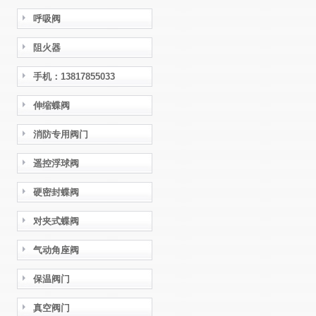
呼吸阀
阻火器
手机：13817855033
伸缩蝶阀
消防专用阀门
遥控浮球阀
硬密封蝶阀
对夹式蝶阀
气动角座阀
保温阀门
真空阀门