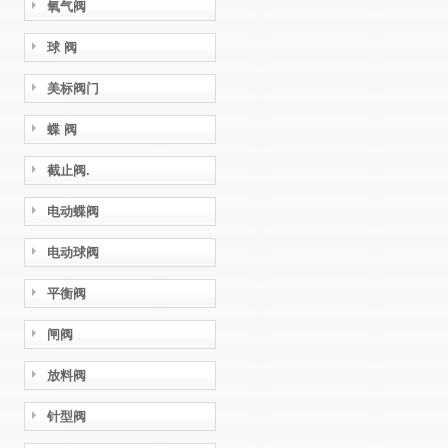
氧气阀
球 阀
美标阀门
蝶 阀
截止阀.
电动蝶阀
电动球阀
平衡阀
闸阀
放料阀
针型阀