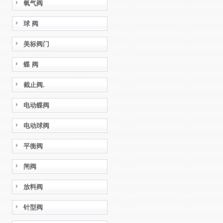
氧气阀
球 阀
美标阀门
蝶 阀
截止阀.
电动蝶阀
电动球阀
平衡阀
闸阀
放料阀
针型阀