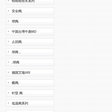
特殊给排水系列
安全阀.
球阀.
中国台湾中鼎MD
止回阀.
球阀，
.球阀
德国艾瑞ARI
蝶阀.
针型 阀
低温阀系列