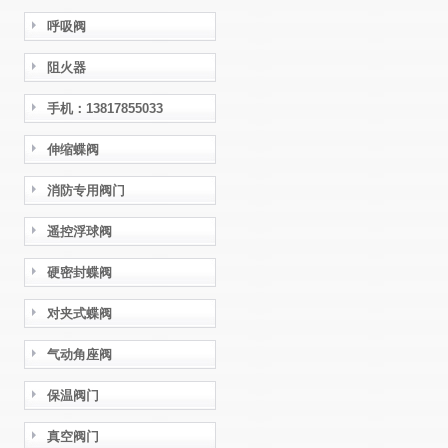
呼吸阀
阻火器
手机：13817855033
伸缩蝶阀
消防专用阀门
遥控浮球阀
硬密封蝶阀
对夹式蝶阀
气动角座阀
保温阀门
真空阀门