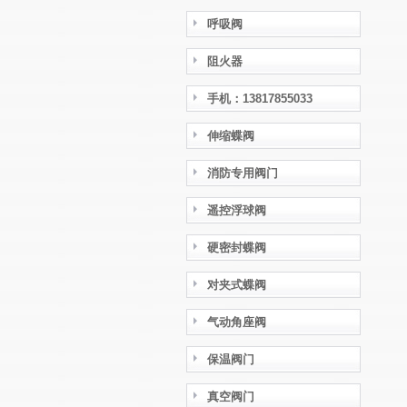
呼吸阀
阻火器
手机：13817855033
伸缩蝶阀
消防专用阀门
遥控浮球阀
硬密封蝶阀
对夹式蝶阀
气动角座阀
保温阀门
真空阀门