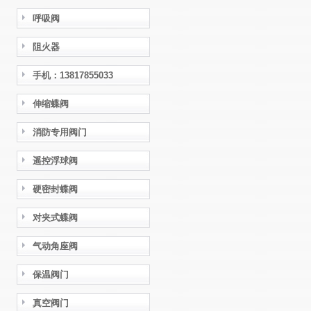
呼吸阀
阻火器
手机：13817855033
伸缩蝶阀
消防专用阀门
遥控浮球阀
硬密封蝶阀
对夹式蝶阀
气动角座阀
保温阀门
真空阀门