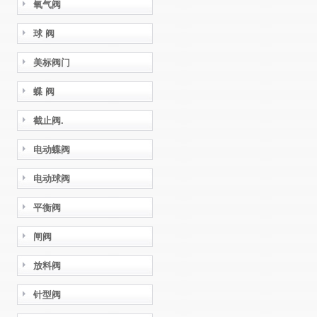
氧气阀
球 阀
美标阀门
蝶 阀
截止阀.
电动蝶阀
电动球阀
平衡阀
闸阀
放料阀
针型阀