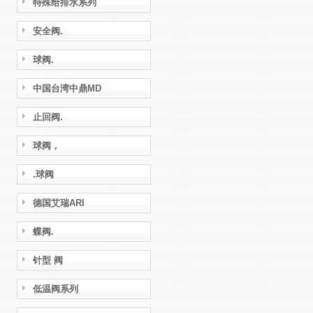
特殊给排水系列
安全阀.
球阀.
中国台湾中鼎MD
止回阀.
球阀，
.球阀
德国艾瑞ARI
蝶阀.
针型 阀
低温阀系列