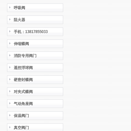
呼吸阀
阻火器
手机：13817855033
伸缩蝶阀
消防专用阀门
遥控浮球阀
硬密封蝶阀
对夹式蝶阀
气动角座阀
保温阀门
真空阀门