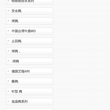
特殊给排水系列
安全阀.
球阀.
中国台湾中鼎MD
止回阀.
球阀，
.球阀
德国艾瑞ARI
蝶阀.
针型 阀
低温阀系列