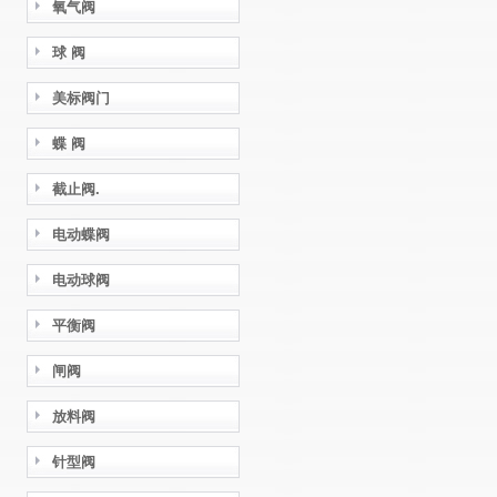
氧气阀
球 阀
美标阀门
蝶 阀
截止阀.
电动蝶阀
电动球阀
平衡阀
闸阀
放料阀
针型阀