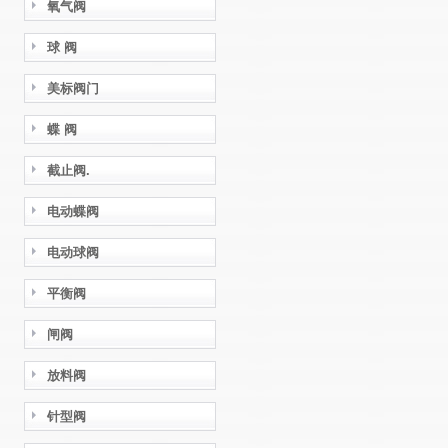
氧气阀
球 阀
美标阀门
蝶 阀
截止阀.
电动蝶阀
电动球阀
平衡阀
闸阀
放料阀
针型阀