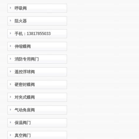
呼吸阀
阻火器
手机：13817855033
伸缩蝶阀
消防专用阀门
遥控浮球阀
硬密封蝶阀
对夹式蝶阀
气动角座阀
保温阀门
真空阀门