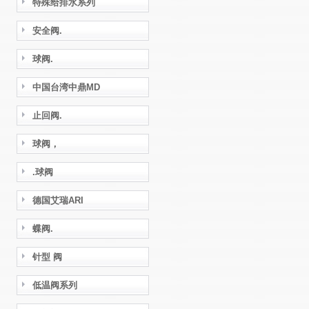
特殊给排水系列
安全阀.
球阀.
中国台湾中鼎MD
止回阀.
球阀，
.球阀
德国艾瑞ARI
蝶阀.
针型 阀
低温阀系列