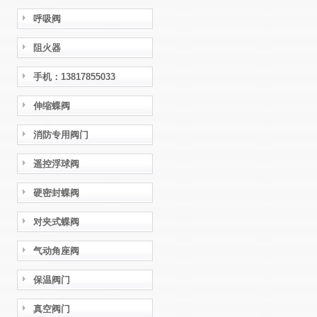
呼吸阀
阻火器
手机：13817855033
伸缩蝶阀
消防专用阀门
遥控浮球阀
硬密封蝶阀
对夹式蝶阀
气动角座阀
保温阀门
真空阀门