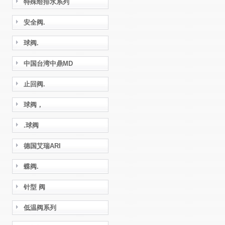
特殊给排水系列
安全阀.
球阀.
中国台湾中鼎MD
止回阀.
球阀，
.球阀
德国艾瑞ARI
蝶阀.
针型 阀
低温阀系列