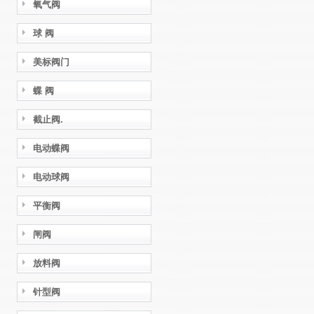
氧气阀
球 阀
美标阀门
蝶 阀
截止阀.
电动蝶阀
电动球阀
平衡阀
闸阀
放料阀
针型阀