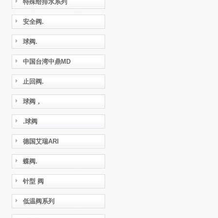
特殊给排水系列
安全阀.
球阀.
中国台湾中鼎MD
止回阀.
球阀，
.球阀
德国艾瑞ARI
蝶阀.
针型 阀
低温阀系列