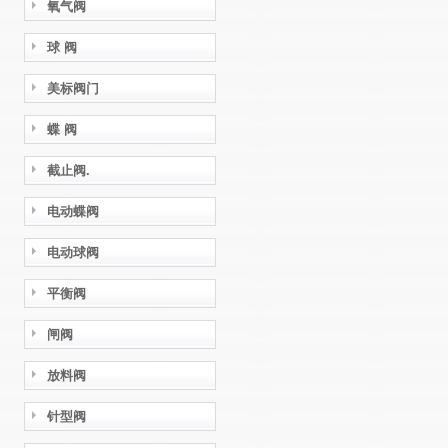
氧气阀
球 阀
美标阀门
蝶 阀
截止阀.
电动蝶阀
电动球阀
平衡阀
闸阀
放料阀
针型阀