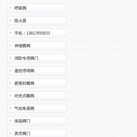
呼吸阀
阻火器
手机：13817855033
伸缩蝶阀
消防专用阀门
遥控浮球阀
硬密封蝶阀
对夹式蝶阀
气动角座阀
保温阀门
真空阀门