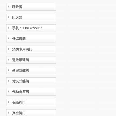
呼吸阀
阻火器
手机：13817855033
伸缩蝶阀
消防专用阀门
遥控浮球阀
硬密封蝶阀
对夹式蝶阀
气动角座阀
保温阀门
真空阀门