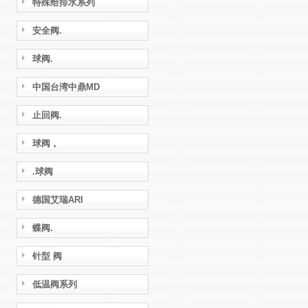
特殊给排水系列
安全阀.
球阀.
中国台湾中鼎MD
止回阀.
球阀，
.球阀
德国艾瑞ARI
蝶阀.
针型 阀
低温阀系列