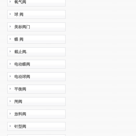
氧气阀
球 阀
美标阀门
蝶 阀
截止阀.
电动蝶阀
电动球阀
平衡阀
闸阀
放料阀
针型阀