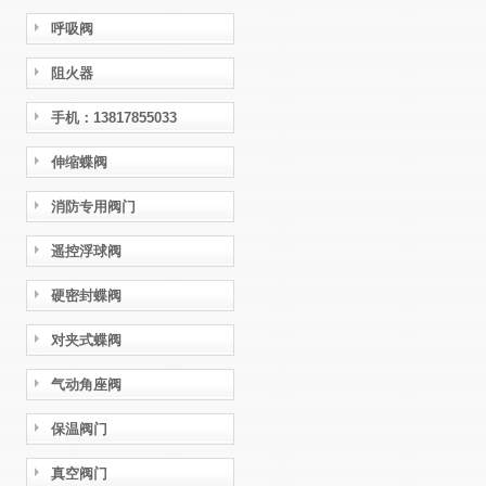
呼吸阀
阻火器
手机：13817855033
伸缩蝶阀
消防专用阀门
遥控浮球阀
硬密封蝶阀
对夹式蝶阀
气动角座阀
保温阀门
真空阀门