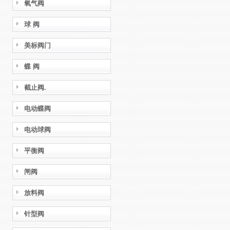
氧气阀
球 阀
美标阀门
蝶 阀
截止阀.
电动蝶阀
电动球阀
平衡阀
闸阀
放料阀
针型阀