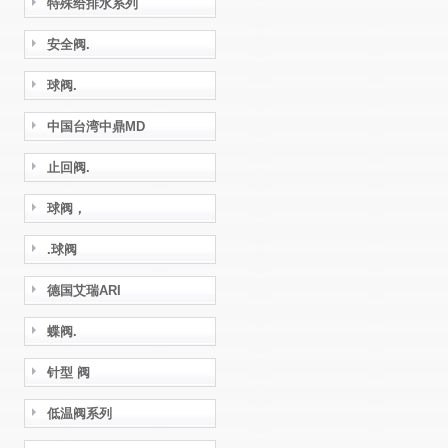
特殊给排水系列
安全阀.
球阀.
中国台湾中鼎MD
止回阀.
球阀，
.球阀
德国艾瑞ARI
蝶阀.
针型 阀
低温阀系列