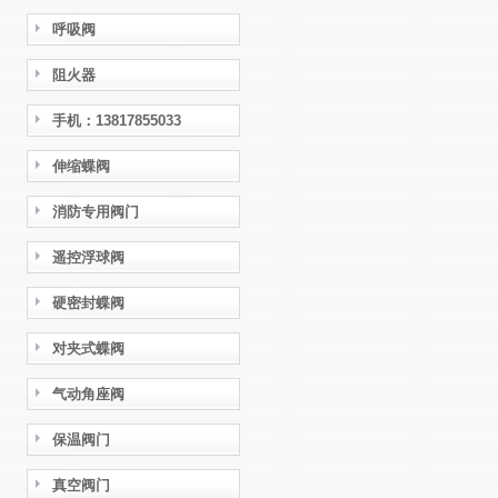
呼吸阀
阻火器
手机：13817855033
伸缩蝶阀
消防专用阀门
遥控浮球阀
硬密封蝶阀
对夹式蝶阀
气动角座阀
保温阀门
真空阀门