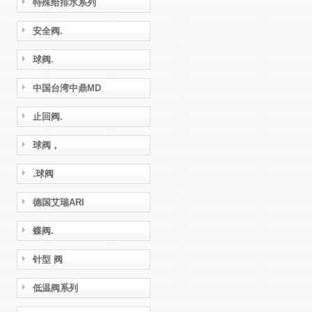
特殊给排水系列
安全阀.
球阀.
中国台湾中鼎MD
止回阀.
球阀，
.球阀
德国艾瑞ARI
蝶阀.
针型 阀
低温阀系列