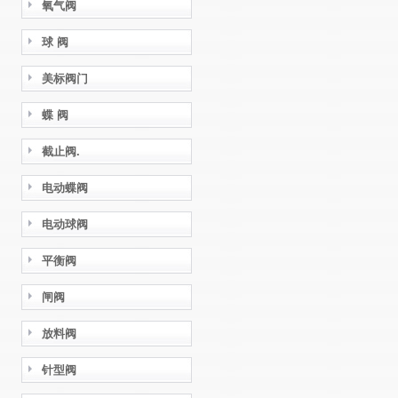
氧气阀
球 阀
美标阀门
蝶 阀
截止阀.
电动蝶阀
电动球阀
平衡阀
闸阀
放料阀
针型阀