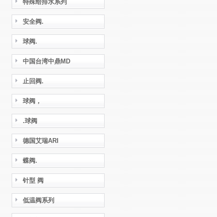
特殊给排水系列
安全阀.
球阀.
中国台湾中鼎MD
止回阀.
球阀，
.球阀
德国艾瑞ARI
蝶阀.
针型 阀
低温阀系列