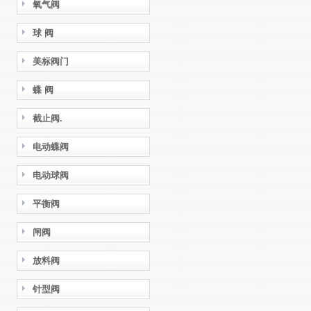
氧气阀
球 阀
美标阀门
蝶 阀
截止阀.
电动蝶阀
电动球阀
平衡阀
闸阀
放料阀
针型阀