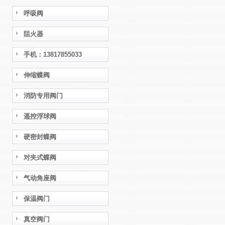
呼吸阀
阻火器
手机：13817855033
伸缩蝶阀
消防专用阀门
遥控浮球阀
硬密封蝶阀
对夹式蝶阀
气动角座阀
保温阀门
真空阀门