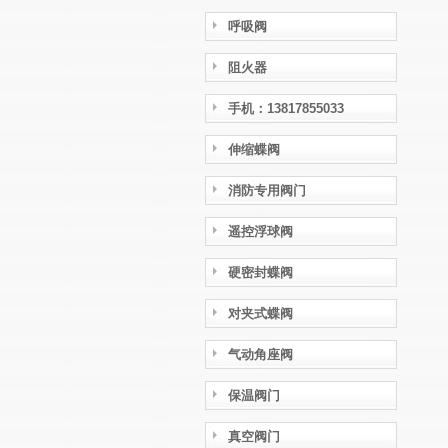
呼吸阀
阻火器
手机：13817855033
伸缩蝶阀
消防专用阀门
遥控浮球阀
硬密封蝶阀
对夹式蝶阀
气动角座阀
保温阀门
真空阀门