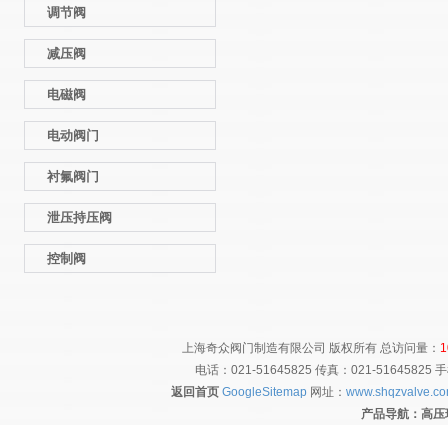
调节阀
减压阀
电磁阀
电动阀门
衬氟阀门
泄压持压阀
控制阀
上海奇众阀门制造有限公
电话：021-516458
返回首页
GoogleSitemap
网址：
www.shqzvalve.c
产品导航：
高压