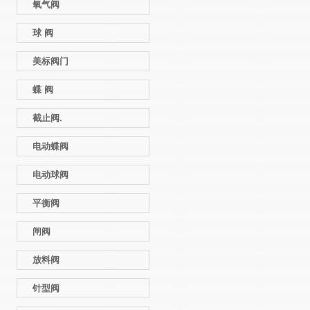
氧气阀
球 阀
美标阀门
蝶 阀
截止阀.
电动蝶阀
电动球阀
平衡阀
闸阀
放料阀
针型阀