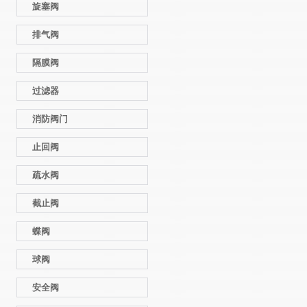
旋塞阀
排气阀
隔膜阀
过滤器
消防阀门
止回阀
疏水阀
截止阀
蝶阀
球阀
安全阀