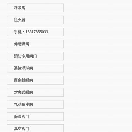
呼吸阀
阻火器
手机：13817855033
伸缩蝶阀
消防专用阀门
遥控浮球阀
硬密封蝶阀
对夹式蝶阀
气动角座阀
保温阀门
真空阀门