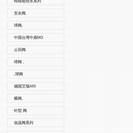
特殊给排水系列
安全阀.
球阀.
中国台湾中鼎MD
止回阀.
球阀，
.球阀
德国艾瑞ARI
蝶阀.
针型 阀
低温阀系列