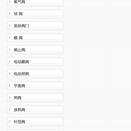
氧气阀
球 阀
美标阀门
蝶 阀
截止阀.
电动蝶阀
电动球阀
平衡阀
闸阀
放料阀
针型阀