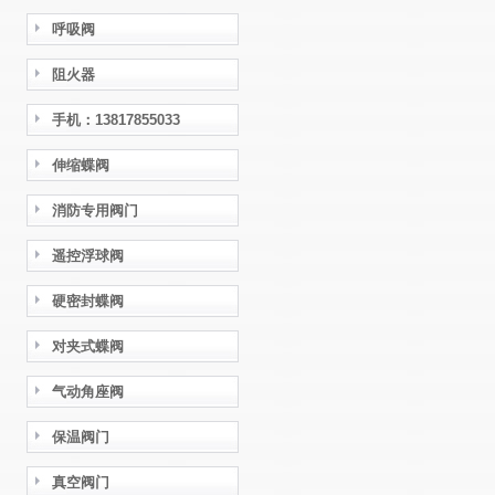
呼吸阀
阻火器
手机：13817855033
伸缩蝶阀
消防专用阀门
遥控浮球阀
硬密封蝶阀
对夹式蝶阀
气动角座阀
保温阀门
真空阀门