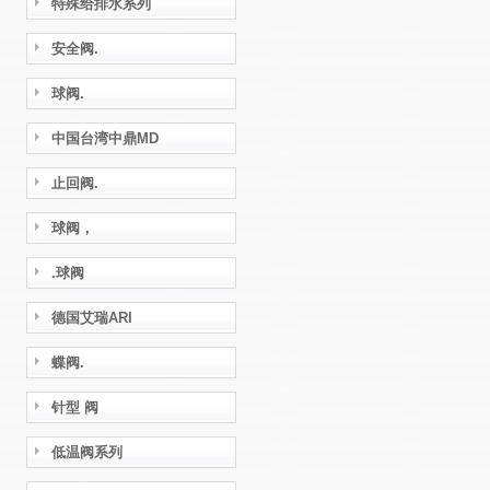
特殊给排水系列
安全阀.
球阀.
中国台湾中鼎MD
止回阀.
球阀，
.球阀
德国艾瑞ARI
蝶阀.
针型 阀
低温阀系列