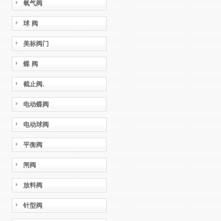
氧气阀
球 阀
美标阀门
蝶 阀
截止阀.
电动蝶阀
电动球阀
平衡阀
闸阀
放料阀
针型阀