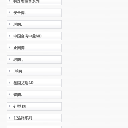
特殊给排水系列
安全阀.
球阀.
中国台湾中鼎MD
止回阀.
球阀，
.球阀
德国艾瑞ARI
蝶阀.
针型 阀
低温阀系列