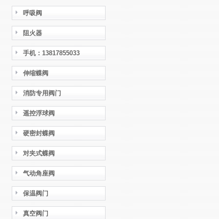
呼吸阀
阻火器
手机：13817855033
伸缩蝶阀
消防专用阀门
遥控浮球阀
硬密封蝶阀
对夹式蝶阀
气动角座阀
保温阀门
真空阀门