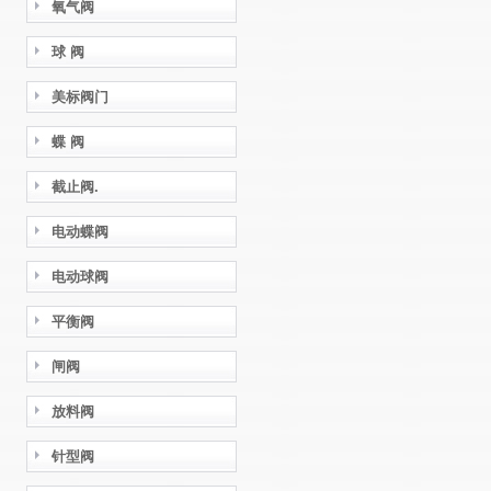
氧气阀
球 阀
美标阀门
蝶 阀
截止阀.
电动蝶阀
电动球阀
平衡阀
闸阀
放料阀
针型阀