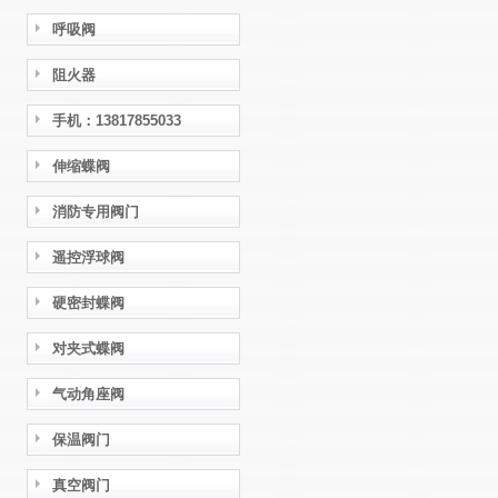
呼吸阀
阻火器
手机：13817855033
伸缩蝶阀
消防专用阀门
遥控浮球阀
硬密封蝶阀
对夹式蝶阀
气动角座阀
保温阀门
真空阀门