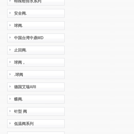
特殊给排水系列
安全阀.
球阀.
中国台湾中鼎MD
止回阀.
球阀，
.球阀
德国艾瑞ARI
蝶阀.
针型 阀
低温阀系列